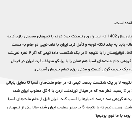
به گزارش ایلنا، در نقد او که کمی هم بی‌انصافی است، می‌گویند تیم ملی از ابتدای سال 1402 که امیر را روی نیمکت خود دارد، با تیم‌های ضعیفی بازی کرده
نه باید به چند نکته توجه و تأمل کرد. ایران با قلعه‌نویی دو جام به دست
آورده؛ اولی تورنمنت کافا و بعدی مسابقات چهارجانبه اردن. ایران در تورنمنت کافا، قرقیزستان را با نتیجه 5 بر یک شکست داد؛ تیمی که اگر 9 نفره نمی‌شد
گروهی جام ملت‌های آسیا هم عمان را با برانکو متوقف کرد. ایران در فینال
فت، یک حریف گردن کلفت و مدعی برای تمام حریفان آسیایی.
در تورنمنت اردن که به قهرمانی ایران منجر شد، تیم ملی توانست میزبان را با نتیجه 3 بر یک شکست بدهد. تیمی که در جام ملت‌های آسیا تا دقایق پایانی
از کره‌جنوبی پیش بود و در نهایت مقابل این تیم قدرتمند و مدعی به تساوی 2 بر 2 رسید. قطر هم که در فینال تورنمنت اردن با 4 گل مغلوب ایران شد،
ت و البته یکی از 3 تیمی که توانست در مرحله گروهی صد درصد امتیازها را کسب کند. ایران قبل از جام ملت‌های آسیا
یک بازی تدارکاتی هم برابر اندونزی برگزار کرد که انتقادهای فراوانی به همراه داشت. همین تیم که با نتیجه 5 بر صفر مغلوب ایران شد، حالا یکی از تیم‌های
د، یا ما قوی بودیم؟