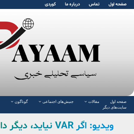
صفحە اول
تماس
دربارە ما
کوردی
صفحە اول
مقالات
جنبش‌های اجتماعی
گوناگون
سایت‌های دیگر
ویدیو: اگر VAR نیاید، دیگر داور بین المللی نخواهیم داشت