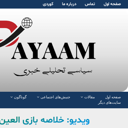
صفحە اول
تماس
دربارە ما
کوردی
صفحە اول
مقالات
جنبش‌های اجتماعی
گوناگون
سایت‌های دیگر
ویدیو: خلاصه بازی العین