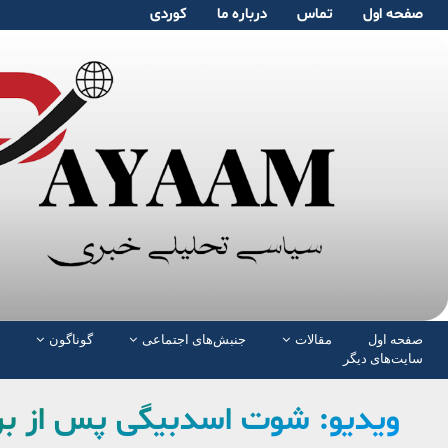
صفحە اول
تماس
دربارە ما
کوردی
صفحە اول
مقالات
جنبش‌های اجتماعی
گوناگون
سایت‌های دیگر
ویدیو: شوت اسدبیگی پس از برخ