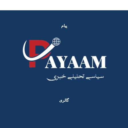
پیام
گالری