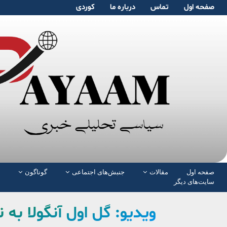
صفحە اول
تماس
دربارە ما
کوردی
صفحە اول
مقالات
جنبش‌های اجتماعی
گوناگون
سایت‌های دیگر
ویدیو: گل اول آنگولا به 