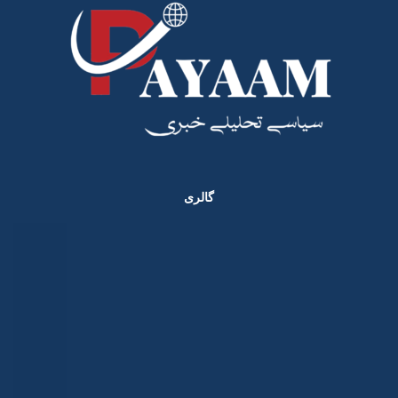
گالری