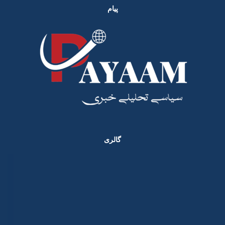
پیام
گالری