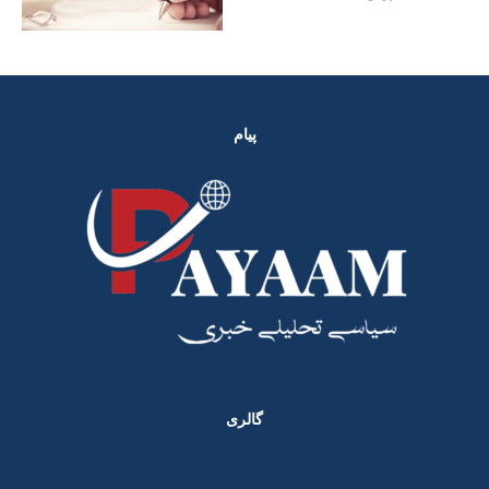
پیام
گالری