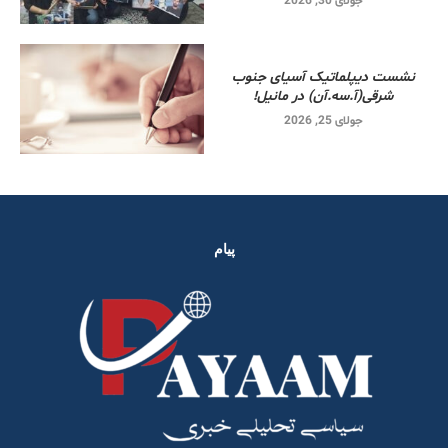
جولای 30, 2026
نشست دیپلماتیک آسیای جنوب
شرقی‌(آ.سه.آن) در مانیل!
جولای 25, 2026
پیام