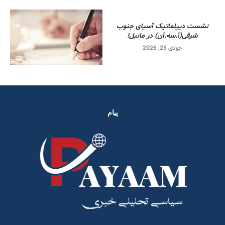
نشست دیپلماتیک آسیای جنوب
شرقی‌(آ.سه.آن) در مانیل!
جولای 25, 2026
پیام