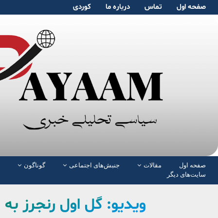
صفحە اول
تماس
دربارە ما
کوردی
صفحە اول
مقالات
جنبش‌های اجتماعی
گوناگون
سایت‌های دیگر
ویدیو: گل اول رنجرز به