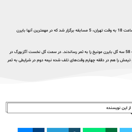
به گزارش ایلنا، در ادامه بازی‌‌های هفته نوزدهم بوندس‌لیگا، امروز (شنبه) از ساعت 18 به وقت تهران، 5 مسابقه برگزار شد که در مهمترین آنها بایرن
پاوولوویچ در دقیقه 23، آلفونسو دیویس در دقیقه 5+45 و هری کین در دقیقه 58 سه گل بایرن مونیخ را به ثمر رساندند. در سمت گل نخست آگزبورگ در
خود و تیمش را هم در دققه چهارم وقت‌های تلف شده نیمه دوم در شرایطی به ثمر
ز این نویسندە