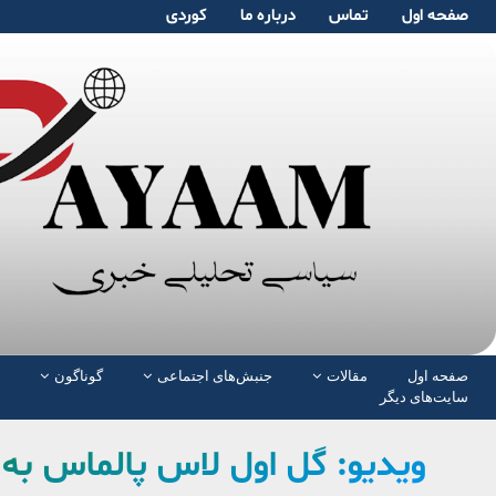
صفحە اول
تماس
دربارە ما
کوردی
صفحە اول
مقالات
جنبش‌های اجتماعی
گوناگون
سایت‌های دیگر
ویدیو: گل اول لاس پالماس به 