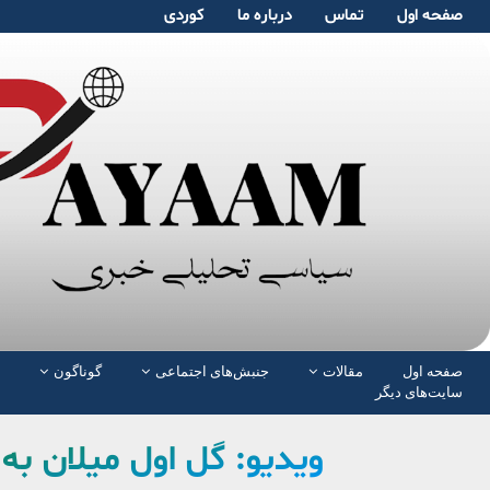
صفحە اول
تماس
دربارە ما
کوردی
صفحە اول
مقالات
جنبش‌های اجتماعی
گوناگون
سایت‌های دیگر
ویدیو: گل اول میلان ب