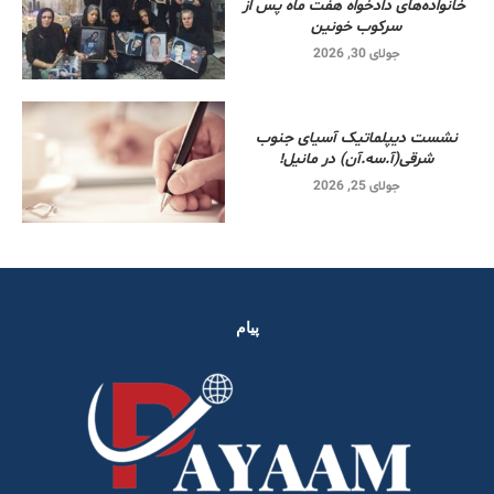
خانواده‌های دادخواه هفت ماه پس از
سرکوب خونین
جولای 30, 2026
نشست دیپلماتیک آسیای جنوب
شرقی‌(آ.سه.آن) در مانیل!
جولای 25, 2026
پیام