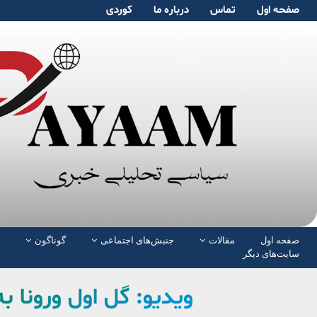
صفحە اول
تماس
دربارە ما
کوردی
صفحە اول
مقالات
جنبش‌های اجتماعی
گوناگون
سایت‌های دیگر
ویدیو: گل اول ورونا 