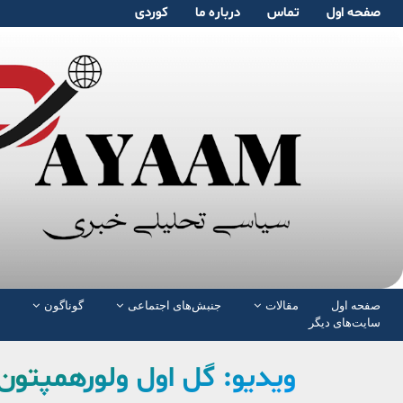
صفحە اول
تماس
دربارە ما
کوردی
صفحە اول
مقالات
جنبش‌های اجتماعی
گوناگون
سایت‌های دیگر
ویدیو: گل اول ولورهمپتون