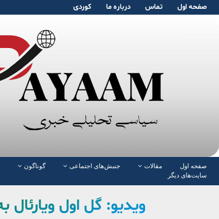
صفحە اول
تماس
دربارە ما
کوردی
صفحە اول
مقالات
جنبش‌های اجتماعی
گوناگون
سایت‌های دیگر
ویدیو: گل اول ویارئال به