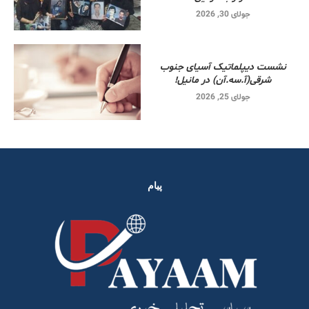
جولای 30, 2026
نشست دیپلماتیک آسیای جنوب
شرقی‌(آ.سه.آن) در مانیل!
جولای 25, 2026
پیام