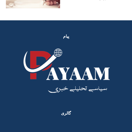
پیام
گالری