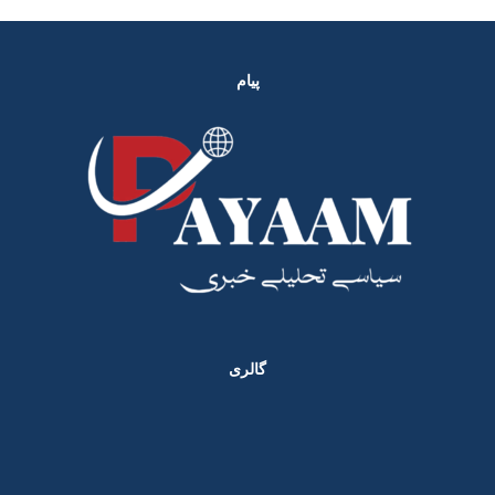
پیام
گالری