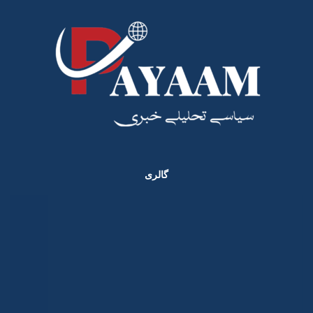
گالری