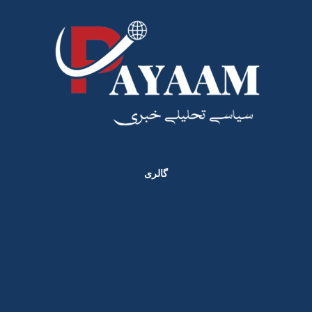
گالری