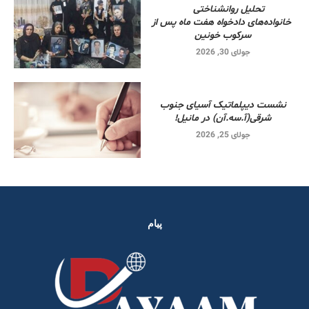
تحلیل روانشناختی
خانواده‌های دادخواه هفت ماه پس از
سرکوب خونین
جولای 30, 2026
نشست دیپلماتیک آسیای جنوب
شرقی‌(آ.سه.آن) در مانیل!
جولای 25, 2026
پیام