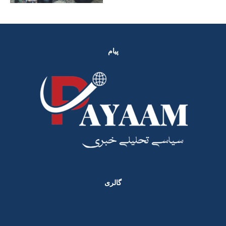
پیام
گالری