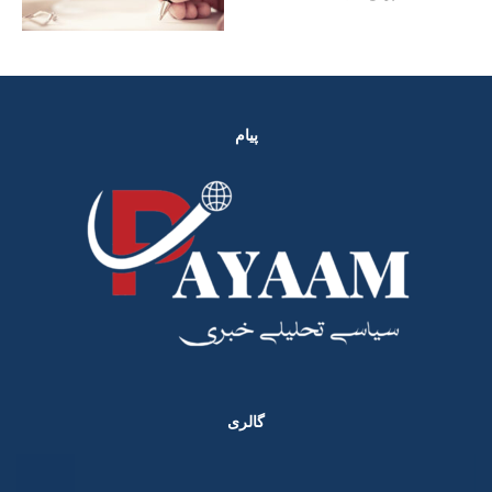
پیام
گالری