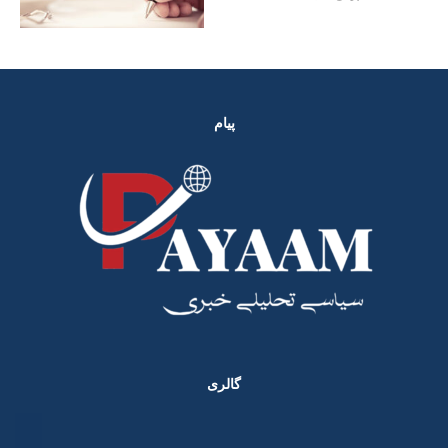
پیام
گالری