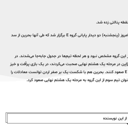
به گزارش ایلنا، در ادامه مرحله گروهی جام ملت‌های 2023 آسیا از ساعت 15 امروز (پنجشنبه) دو دیدار پایانی گروه E برگزار شد که طی آنها بحرین از سد
کننده از این گروه مشخص نبود و هر لحظه تیم‌ها در جدول جابه‌جا می‌شدند. در
با ژاپن در مرحله یک هشتم نهایی صحبت می‌کردند، در یک بازی پراُفت و خیز
به نتیجه تساوی 3 – 3 رضایت داد تا شاگردان کلینزمن به‌عنوان تیم دوم گروه E صعود کنند. بحرین هم با شکست یک بر صفر اردن توانست معادلات را
ه‌عنوان تیم سوم از این گروه به مرحله یک هشتم نهایی صعود کرد.
ز این نویسندە