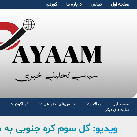
صفحە اول
تماس
دربارە ما
کوردی
صفحە اول
مقالات
جنبش‌های اجتماعی
گوناگون
سایت‌های دیگر
ویدیو: گل سوم کره جنوبی به