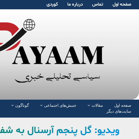
صفحە اول
تماس
دربارە ما
کوردی
صفحە اول
مقالات
جنبش‌های اجتماعی
گوناگون
سایت‌های دیگر
ویدیو: گل پنجم آرسنال به شف