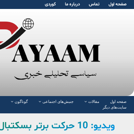
صفحە اول
تماس
دربارە ما
کوردی
صفحە اول
مقالات
جنبش‌های اجتماعی
گوناگون
سایت‌های دیگر
ویدیو: 10 حرکت برتر بسکتبال حرفه‌ای NBA در شب گذشته