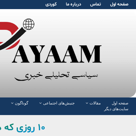
صفحە اول
تماس
دربارە ما
کوردی
صفحە اول
مقالات
جنبش‌های اجتماعی
گوناگون
سایت‌های دیگر
١٠ روزی کە دنیا را لرزاند