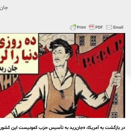
جان‌
در بازگشت بە آمریکا، «جان‌رید بە تأسیس حزب کمونیست این کشور ک