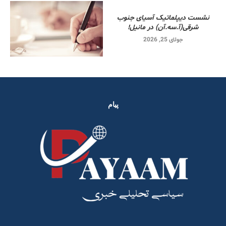
نشست دیپلماتیک آسیای جنوب
شرقی‌(آ.سه.آن) در مانیل!
جولای 25, 2026
پیام