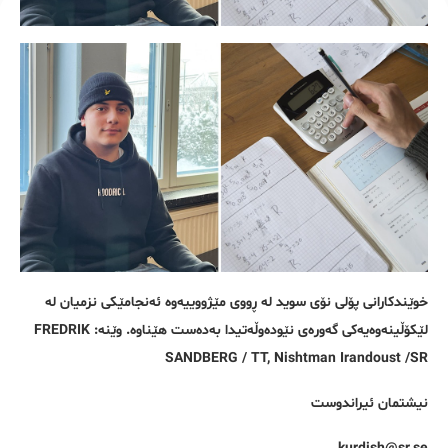
خوێندکارانی پۆلی نۆی سوید لە ڕووی مێژووییەوە ئەنجامێکی نزمیان لە
لێکۆڵینەوەیەکی گەورەی نێودەوڵەتیدا بەدەست هێناوە. وێنە: FREDRIK
SANDBERG / TT, Nishtman Irandoust /SR
نیشتمان ئیراندوست