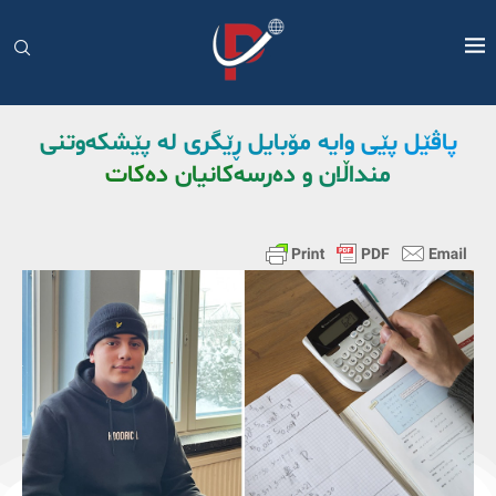
پاڤێل پێی وایە مۆبایل ڕێگری لە پێشکەوتنی
منداڵان و دەرسەکانیان دەکات