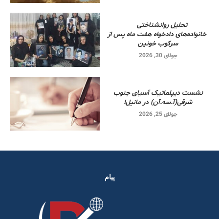
تحلیل روانشناختی
خانواده‌های دادخواه هفت ماه پس از
سرکوب خونین
جولای 30, 2026
نشست دیپلماتیک آسیای جنوب
شرقی‌(آ.سه.آن) در مانیل!
جولای 25, 2026
پیام