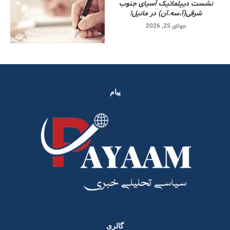
نشست دیپلماتیک آسیای جنوب
شرقی‌(آ.سه.آن) در مانیل!
جولای 25, 2026
پیام
گالری