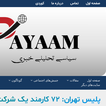
صفحە اول
تماس
دربارە ما
کوردی
صفحە اول
مقالات
جنبش‌های اجتماعی
گوناگون
سایت‌های دیگر
پلیس تهران: ۷۲ کارمند