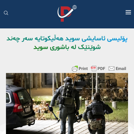
پۆلیسی ئاسایشی سوید هەڵیکوتایە سەر چەند
شوێنێک لە باشوری سوید