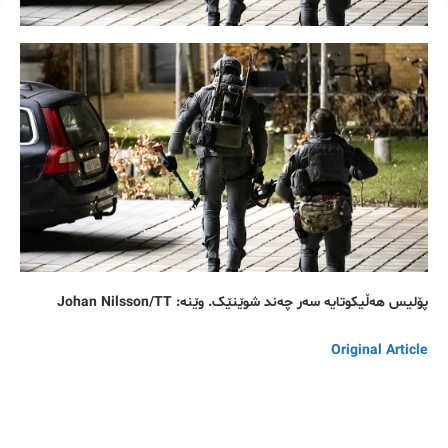
پۆلیس هەڵیکوتایە سەر چەند شوێنێک. وێنە: Johan Nilsson/TT
Original Article