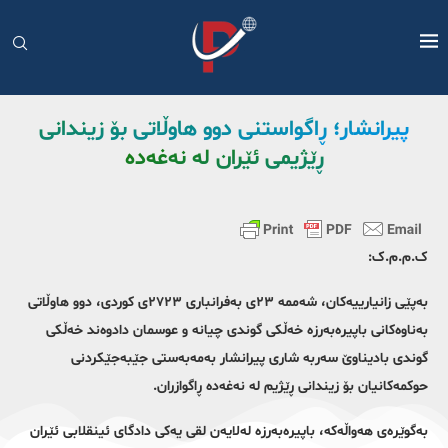
پیرانشار؛ ڕاگواستنی دوو هاوڵاتی بۆ زیندانی
ڕێژیمی ئێران لە نەغەدە
ک.م.م.ک:
بەپێی زانیارییەکان، شەممە ٢٣ی بەفرانباری ٢٧٢٣ی کوردی، دوو هاوڵاتی
بەناوەکانی باپیرەبەرزە خەڵکی گوندی چیانە و عوسمان دادوەند خەڵکی
گوندی بادیناوێ سەربە شاری پیرانشار بەمەبەستی جێبەجێکردنی
حوکمەکانیان بۆ زیندانی ڕێژیم لە نەغەدە ڕاگوازران.
بەگوێرەی هەواڵەکە، باپیرەبەرزە لەلایەن لقی یەکی دادگای ئینقلابی ئێران