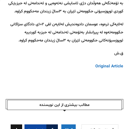
بە تۆمەتگەلی هەوڵدان دژی ئاسایشی نەتەوەیی و ئەندامەتی لە حیزبێکی
کوردی ئوپوزسیۆنی حکوومەتی ئێران بە ٣ساڵ زیندان مەحکووم کراوە.
لەلایەکی ترەوە، عوسمان دادوەندیش لەلایەن لقی ١٠٢ی دادگای سزاکانی
حکوومەتەوە لە پیرانشار بەتۆمەتی ئەندامەتی لە حیزبە کوردییە
ئوپوزسیۆنەکانی حکوومەتی ئێران بە ٣ساڵ زیندان مەحکووم کراوە.
ق.ش
Original Article
مطالب بیشتری از این نویسندە