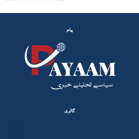
پیام
گالری