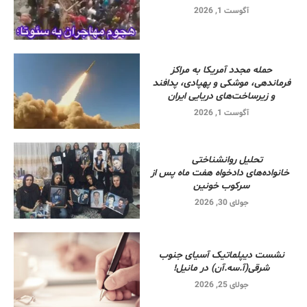
آگوست 1, 2026
حمله مجدد آمریکا به مراکز
فرماندهی، موشکی و پهپادی، پدافند
و زیرساخت‌های دریایی ایران
آگوست 1, 2026
تحلیل روانشناختی
خانواده‌های دادخواه هفت ماه پس از
سرکوب خونین
جولای 30, 2026
نشست دیپلماتیک آسیای جنوب
شرقی‌(آ.سه.آن) در مانیل!
جولای 25, 2026