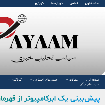
صفحە اول
تماس
دربارە ما
کوردی
صفحە اول
مقالات
جنبش‌های اجتماعی
گوناگون
سایت‌های دیگر
پیش‌بینی یک ابرکامپیوتر از قهرم