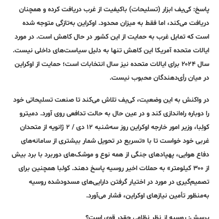
پاسخ:
کی‌یف ابزار (تسلیحات) باکیفیت از غرب دریافت کرده و همچنان
دریافت می‌کند، اما فقط به میزان محدود. اوکراین به‌تازگی متوجه شده
است که تمایل غرب به حمایت از این کشور در حال کاهش است. در مورد
ایالات متحده آمریکا این کاهش تنها به دلیل سیاست‌های داخلی نیست.
سال ۲۰۲۴ برای ایالات متحده نیز سال انتخابات است؛ حمایت از اوکراین
در میان رأی‌دهندگان محبوب نیست.
در واکنش به این وضعیت، کی‌یف تلاش می‌کند تا صنعت تسلیحاتی خود
را دوباره راه‌اندازی کند و در عین حال به حالت تدافعی روی آورد. دمیترو
کولِبا، وزیر امور خارجه اوکراین روز سه‌شنبه ۱۲ دی / ۲ ژانویه از متحدان
غربی خود خواست تا با «تسریع در تحویل شمار بیشتری از سامانه‌های
دفاع هوایی، پهپادهای جنگی از همه نوع و موشک‌های دوربرد با برد بیش
از ۳۰۰ کیلومتر» به حملات اخیر روسیه پاسخ دهند. کولبا همچنین برای
تصمیم‌گیری در مورد در اختیار گرفتن دارایی‌های مسدودشده روسیه
به‌منظور تأمین نیازهای اوکراین، فشار می‌آورد.
پرسش: روسیه از نظر نظامی چقدر قوی است؟