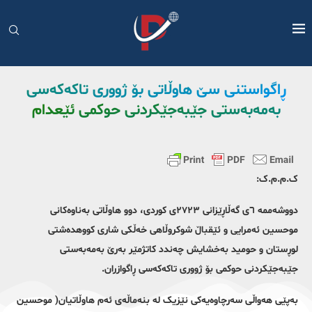
ڕاگواستنی سێ هاوڵاتی بۆ ژووری تاکەکەسی
بەمەبەستی جێبەجێکردنی حوکمی ئێعدام
ک.م.م.ک:
دووشەممە ٦ی گەڵاڕێزانی ٢٧٢٣ی کوردی، دوو هاوڵاتی بەناوەکانی
موحسین ئەمرایی و ئێقباڵ شوکروڵاهی خەڵکی شاری کووهدەشتی
لوڕستان و حومید بەخشایش چەندد کاتژمێر بەرێ بەمەبەستی
جێبەجێکردنی حوکمی بۆ ژووری تاکەکەسی ڕاگوازران.
بەپێی هەواڵی سەرچاوەیەکی نێزیک لە بنەماڵەی ئەم هاوڵاتیان( موحسین