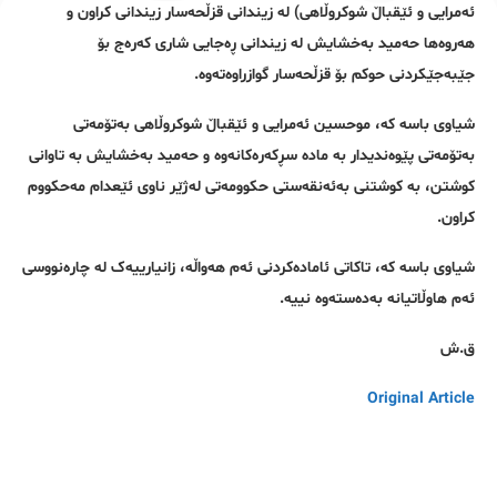
ئەمرایی و ئێقباڵ شوکروڵاهی) لە زیندانی قزڵحەسار زیندانی کراون و
هەروەها حەمید بەخشایش لە زیندانی ڕەجایی شاری کەرەج بۆ
جێبەجێکردنی حوکم بۆ قزڵحەسار گوازراوەتەوە.
شیاوی باسە کە، موحسین ئەمرایی و ئێقباڵ شوکروڵاهی بەتۆمەتی
بەتۆمەتی پێوەندیدار بە مادە سڕکەرەکانەوە و حەمید بەخشایش بە تاوانی
کوشتن، بە کوشتنی بەئەنقەستی حکوومەتی لەژێر ناوی ئێعدام مەحکووم
کراون.
شیاوی باسە کە، تاکاتی ئامادەکردنی ئەم هەواڵە، زانیارییەک لە چارەنووسی
ئەم هاوڵاتیانە بەدەستەوە نییە.
ق.ش
Original Article