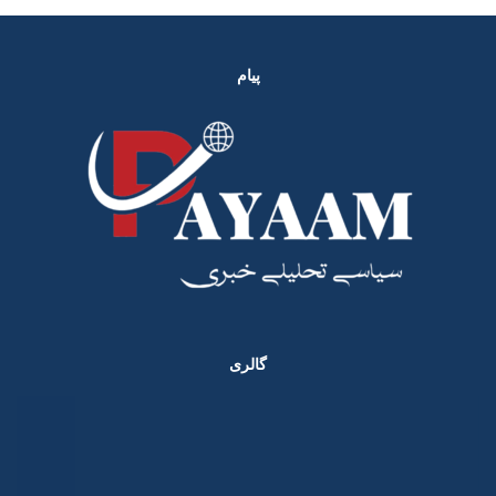
پیام
گالری