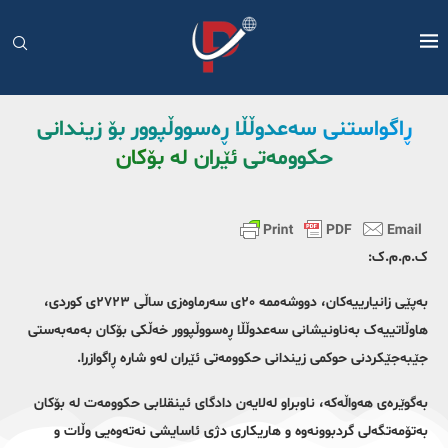
ڕاگواستنی سەعدوڵڵا ڕەسووڵپوور بۆ زیندانی
حکوومەتی ئێران لە بۆکان
ک.م.م.ک:
بەپێی زانیارییەکان، دووشەممە ٢٠ی سەرماوەزی ساڵی ٢٧٢٣ی کوردی،
هاوڵاتییەک بەناونیشانی سەعدوڵڵا ڕەسووڵپوور خەڵکی بۆکان بەمەبەستی
جێبەجێکردنی حوکمی زیندانی حکوومەتی ئێران لەو شارە ڕاگوازرا.
بەگوێرەی هەواڵەکە، ناوبراو لەلایەن دادگای ئینقلابی حکوومەت لە بۆکان
بەتۆمەتگەلی گردبوونەوە و هاریکاری دژی ئاسایشی نەتەوەیی وڵات و