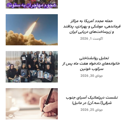
حمله مجدد آمریکا به مراکز
فرماندهی، موشکی و پهپادی، پدافند
و زیرساخت‌های دریایی ایران
آگوست 1, 2026
تحلیل روانشناختی
خانواده‌های دادخواه هفت ماه پس از
سرکوب خونین
جولای 30, 2026
نشست دیپلماتیک آسیای جنوب
شرقی‌(آ.سه.آن) در مانیل!
جولای 25, 2026