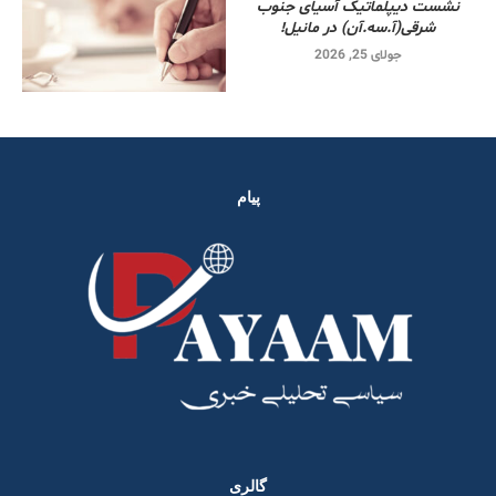
نشست دیپلماتیک آسیای جنوب
شرقی‌(آ.سه.آن) در مانیل!
جولای 25, 2026
پیام
گالری