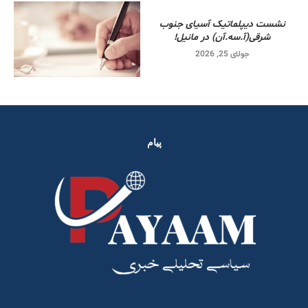
نشست دیپلماتیک آسیای جنوب
شرقی‌(آ.سه.آن) در مانیل!
جولای 25, 2026
پیام