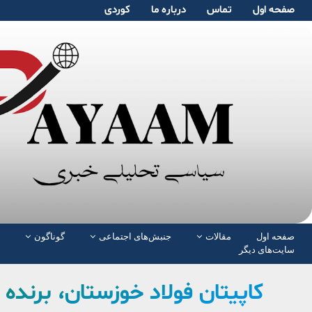
صفحە اول
تماس
دربارە ما
کوردی
صفحە اول
مقالات
جنبش‌های اجتماعی
گوناگون
سایت‌های دیگر
کاپیتان فولاد خوزستان، برنده 