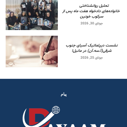
تحلیل روانشناختی
خانواده‌های دادخواه هفت ماه پس از
سرکوب خونین
جولای 30, 2026
نشست دیپلماتیک آسیای جنوب
شرقی‌(آ.سه.آن) در مانیل!
جولای 25, 2026
پیام