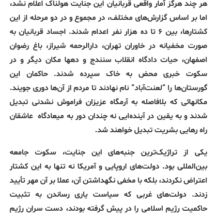
هر چند هرگز آمار واقعی قربانیان این جنایت هولناک اعلام نشد،
اما بر اساس گزارش‌های مختلف، در مجموع و در دو مرحله از این
کشتارها، بین ۶ تا ده هزار نفر اعدام شدند. اجساد قربانیان به
صورت مخفیانه در خاوران تهران، دارالرحمه شیراز، باغ رضوان
اصفهان، حیات دادگاه انقلاب سنندج و دهها مکان دیگر و در
سکوت خبری محض به خاک سپرده شدند. حاکمان این
گورستان‌ها را “لعنت‌آباد” نام نهادند تا مردم از آن‌ها دوری جویند.
مکانهائی که بلافاصله به آرمگاه عزیزان فراموش نشدنی تبدیل
شدند و به یقین در آیندەایی نه چندان دور به میعادگاه عاشقان
راه رهایی بشریت تبدیل خواهند شد.
یکی از تراژیک‌ترین جنبه‌های این جنایت، سکوت جامعه
بین‌المللی بود. دولت‌های اروپایی و آمریکا نه تنها به این کشتار
اعتراض نکردند، بلکه با مخفی نگهداشتن آن، عملا بر آن مهر تأیید
زدند. دولت‌های غربی که سیاست یاری رساندن به تثبیت
حاکمیت رژیم اسلامی را در پیش گرفته بودند، دست سران رژیم