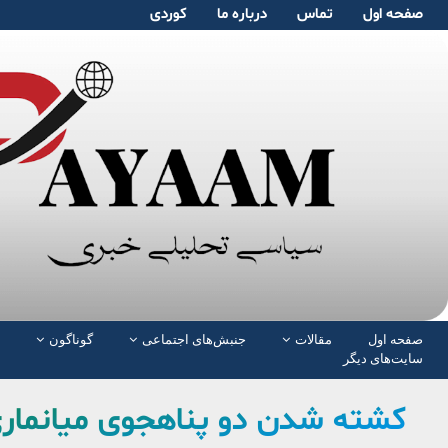
صفحە اول
تماس
دربارە ما
کوردی
صفحە اول
مقالات
جنبش‌های اجتماعی
گوناگون
سایت‌های دیگر
کشته شدن دو پناهجوی میانماری 