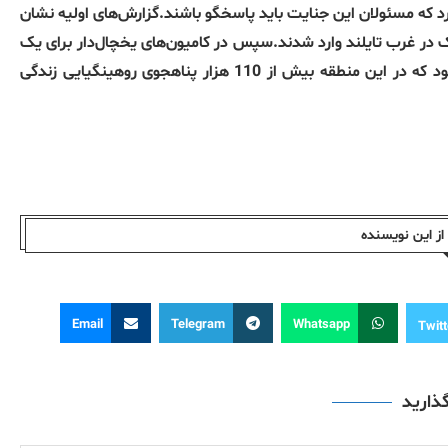
رد که مسئولان این جنایت باید پاسخگو باشند.گزارش‌های اولیه نشان
یانمار به استان تاک در غرب تایلند وارد شدند.سپس در کامیون‌های یخچال‌دار برای یک
سفر 1500 کیلومتری به سمت مرز مالزی جا داده شدند.گفته می‌شود که در این منطقه بیش از 110 هزار پناهجوی روهینگیایی زندگی
ز این نویسندە
Email
Telegram
Whatsapp
Twitt
گذارید