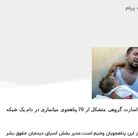
پیام
خبرگزاری کاتولیک و دیده‌بان حقوق بشر روز شنبه 28 مهرماه از اسارت گروهی متشکل از 70 پناهجوی میانماری در دام یک شبکه
ز این پناهجویان وخیم است.مدیر بخش آسیای دیده‌بان حقوق بشر