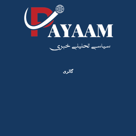
گالری