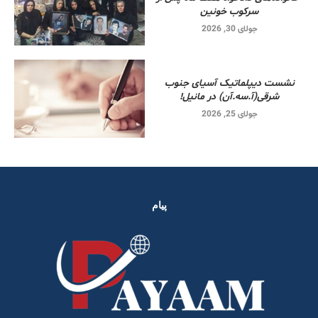
سرکوب خونین
جولای 30, 2026
نشست دیپلماتیک آسیای جنوب
شرقی‌(آ.سه.آن) در مانیل!
جولای 25, 2026
پیام