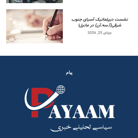
نشست دیپلماتیک آسیای جنوب
شرقی‌(آ.سه.آن) در مانیل!
جولای 25, 2026
پیام