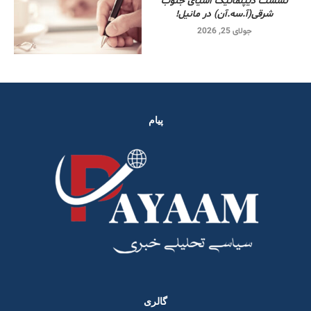
نشست دیپلماتیک آسیای جنوب
شرقی‌(آ.سه.آن) در مانیل!
جولای 25, 2026
پیام
گالری