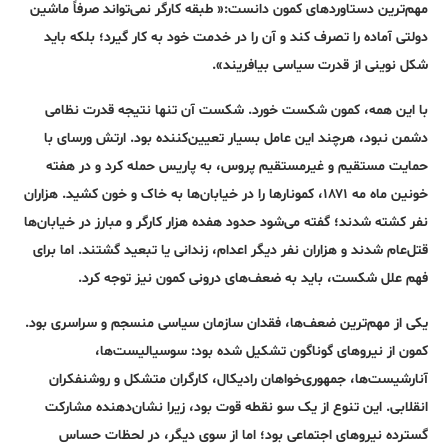
مهم‌ترین دستاوردهای کمون دانست:« طبقه کارگر نمی‌تواند صرفاً ماشین
دولتی آماده را تصرف کند و آن را در خدمت خود به کار گیرد؛ بلکه باید
شکل نوینی از قدرت سیاسی بیافریند».
با این همه، کمون شکست خورد. شکست آن تنها نتیجه قدرت نظامی
دشمن نبود، هرچند این عامل بسیار تعیین‌کننده بود. ارتش ورسای با
حمایت مستقیم و غیرمستقیم پروس، به پاریس حمله کرد و در هفته
خونین ماه مه ۱۸۷۱، کمونارها را در خیابان‌ها به خاک و خون کشید. هزاران
نفر کشته شدند؛ گفته می‌شود حدود هفده هزار کارگر و مبارز در خیابان‌ها
قتل‌عام شدند و هزاران نفر دیگر اعدام، زندانی یا تبعید گشتند. اما برای
فهم علل شکست، باید به ضعف‌های درونی کمون نیز توجه کرد.
یکی از مهم‌ترین ضعف‌ها، فقدان سازمان سیاسی منسجم و سراسری بود.
کمون از نیروهای گوناگون تشکیل شده بود: سوسیالیست‌ها،
آنارشیست‌ها، جمهوری‌خواهان رادیکال، کارگران متشکل و روشنفکران
انقلابی. این تنوع از یک سو نقطه قوت بود، زیرا نشان‌دهنده مشارکت
گسترده نیروهای اجتماعی بود؛ اما از سوی دیگر، در لحظات حساس