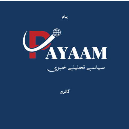
پیام
گالری